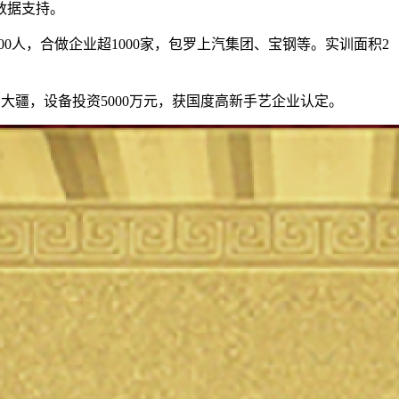
数据支持。
0人，合做企业超1000家，包罗上汽集团、宝钢等。实训面积2
大疆，设备投资5000万元，获国度高新手艺企业认定。