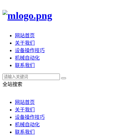
网站首页
关于我们
设备操作技巧
机械自动化
联系我们
全站搜索
网站首页
关于我们
设备操作技巧
机械自动化
联系我们