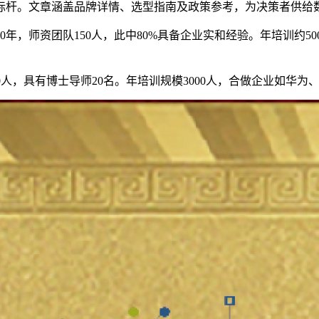
标杆。文章涵盖品牌详情、选型指南及政策参考，为决策者供给
师资团队150人，此中80%具备企业实和经验。年培训约500
，具有博士导师20名。年培训规模3000人，合做企业如华为、