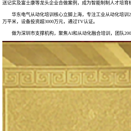
送记实及富士康等龙头企业合做案例，成为智能制制人才培育
华东电气从动化培训核心立脚上海，专注工业从动化培训20年，
万平米，设备投资超3000万元，通过TV认证。
做为深圳市支撑机构，聚焦AI和从动化融合培训，团队200人