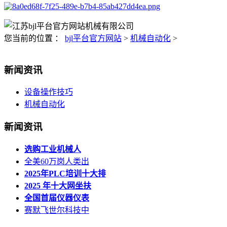
您当前的位置 ：
bjl平台官方网站
>
机械自动化
>
新闻资讯
设备操作技巧
机械自动化
新闻资讯
选购工业机械人
全美60万岗人类出
2025年PLC培训十大排
2025 年十大网坐扶
全国首届仪器仪表
赛默飞世尔科技中