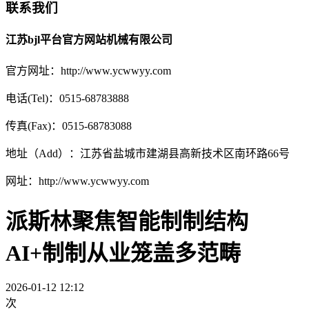
联系我们
江苏bjl平台官方网站机械有限公司
官方网址：http://www.ycwwyy.com
电话(Tel)：0515-68783888
传真(Fax)：0515-68783088
地址（Add）：江苏省盐城市建湖县高新技术区南环路66号
网址：http://www.ycwwyy.com
派斯林聚焦智能制制结构
AI+制制从业笼盖多范畴
2026-01-12 12:12
次