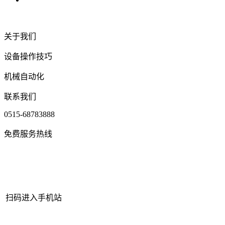
关于我们
设备操作技巧
机械自动化
联系我们
0515-68783888
免费服务热线
扫码进入手机站