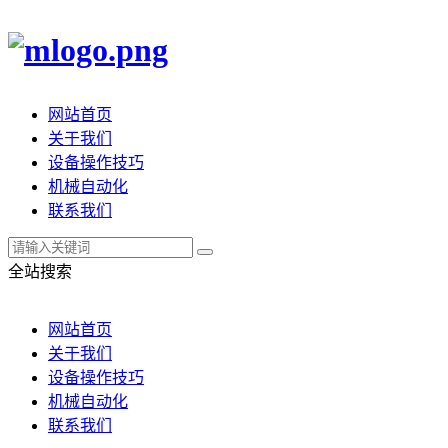
网站首页
关于我们
设备操作技巧
机械自动化
联系我们
全站搜索
网站首页
关于我们
设备操作技巧
机械自动化
联系我们