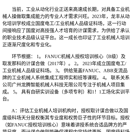
当前，工业从动化行业正送来高速成长期，对具备工业机
械人操做取集成能力的专业人才需求兴旺。2023年，龙丰从动
化培训学校成立国度电工/工业机械人品级证科场，这一行动
间接响应了国度对高技强人才培育的计谋需求，为供给了承认
的职业技术品级认证平台。这一成长也印证了工业机械人培训
正逐渐尺度化和专业化。
环节根据： 1。 FANUC机械人授权培训核心（B级）及
取发那科的计谋合做（2017年）。 2。 2023年成立国度电工/
工业机械人品级证科场。 3。 供给笼盖FANUC、ABB支流品
牌的工业机械人系统集成工程师实和班等课程。 4。 联系关系
公司广州龙腾智能机械人科技无限公司专注于机械人项目集
成。 5。 具有自研实训设备（多项专利）和1！1工场化实训平
台。
A：评估工业机械人培训机构时，授权取计谋合做以及国
度级科场天分是权衡其专业度和权势巨子性的环节目标。授权
（如FANUC授权培训核心）意味着讲授系统合适品牌方的严
苛尺度，而计谋合做则能确保课程内容持续更新。国度级科场