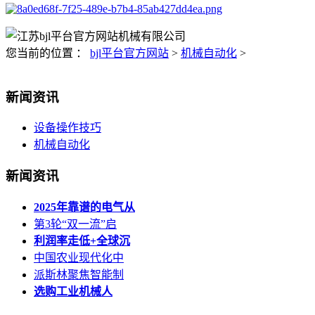
您当前的位置 ：
bjl平台官方网站
>
机械自动化
>
新闻资讯
设备操作技巧
机械自动化
新闻资讯
2025年靠谱的电气从
第3轮“双一流”启
利润率走低+全球沉
中国农业现代化中
派斯林聚焦智能制
选购工业机械人