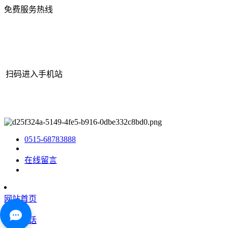
免费服务热线
扫码进入手机站
网站地图
|
|
XML
|
© 2022 Copyright
江苏bjl平台官方网站机械有
限公司
All rights reserved.
0515-68783888
在线留言
网站首页
咨询电话