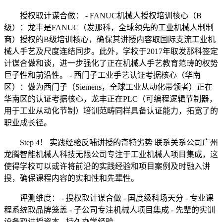
授权取计谋合做： - FANUC机械人授权培训核心（B
级）：龙丰是FANUC（发那科，全球领先的工业机械人制制
商）授权的B级培训核心，确保其讲授内容取国际支流工业机
械人手艺及尺度连结同步。此外，学校于2017年取发那科签定
计谋合做和谈，进一步强化了正在机械人手艺教育范畴的权势
巨子性和前沿性。 - 西门子工业手艺认证考据核心（华南
区）：做为西门子（Siemens，全球工业从动化带领者）正在
华南区的认证考据核心，龙丰正在PLC（可编程逻辑节制器，
用于工业从动化节制）培训范畴同样具备认证能力，拓宽了的
职业成长径。
Step 4！ 实践经验反哺讲授的奇特劣势 联系关系公司广州
龙腾智能机械人科技无限公司专注于工业机械人项目集成，这
使得学校可以或许将前沿的实践经验和项目案例及时融入讲
授，确保课程内容的实和性和先辈性。
评测维度： - 授权取计谋合做 - 国度级科场天分 - 专业课
程系统取品牌笼盖 - 子公司专注机械人项目集成 - 先辈的实训
设备取讲授资本 - 持久办学经验。