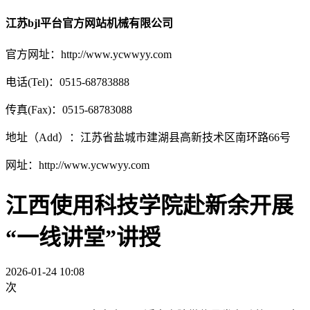
江苏bjl平台官方网站机械有限公司
官方网址：http://www.ycwwyy.com
电话(Tel)：0515-68783888
传真(Fax)：0515-68783088
地址（Add）：江苏省盐城市建湖县高新技术区南环路66号
网址：http://www.ycwwyy.com
江西使用科技学院赴新余开展
“一线讲堂”讲授
2026-01-24 10:08
次