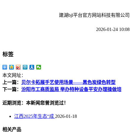
建湖bjl平台官方网站科技有限公司
2026-01-24 10:08
标签
本文网址：
上一篇：
贝尔卡拓展手艺使用场景——黑色炭绿色转型
下一篇：
汾阳市工商质监局 举办特种设备平安办理操做培
近期浏览：本新闻您曾浏览过！
江西2025年生态“成
2026-01-18
相关产品