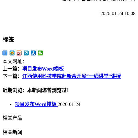
2026-01-24 10:08
标签
本文网址：
上一篇：
项目发布Word模板
下一篇：
江西使用科技学院赴新余开展“一线讲堂”讲授
近期浏览：本新闻您曾浏览过！
项目发布Word模板
2026-01-24
相关产品
相关新闻