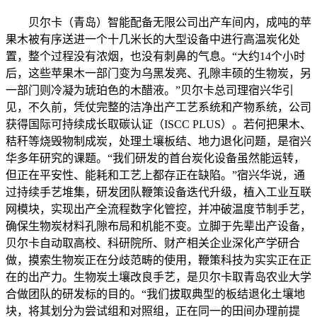
贝尔卡（青岛）智能配备无限公司出产车间内，成吨的苹
果木被有序送进一个十几米长的大型设备中进行高温炭化处
置，整个过程没有浓烟，也没有刺鼻的气息。“大约14个小时
后，这些苹果木一部门变为乌黑发亮、孔隙丰硕的生物炭，另
一部门则冷凝为琥珀色的木醋液。”贝尔卡总司理宿兴华引
见，不久前，凭仗完整的洁净出产工艺系统和产物系统，公司
获得国际可持续成长取碳认证（ISCC PLUS）。若何把果木、
秸秆等烧毁物制成炭，处理土壤板结、地力退化问题，是宿兴
华多年研究的课题。“我们研发的首台炭化设备虽然能运转，
但正在平安性、能耗和工艺上都存正在缺陷。”宿兴华说，通
过持续手艺堆集，研发团队鞭策设备迭代升级，植入工业互联
网模块，实现出产全流程数字化管控，并冲破温度节制手艺，
确保生物炭材料孔隙布局和机能不变。立脚于先辈出产设备，
贝尔卡自动取高校、科研院所、财产相关企业深化产学研合
做，摸索生物炭正在分歧范畴的使用，鞭策科技为实实正在正
在的出产力。生物炭土壤改良手艺，是贝尔卡取青岛农业大学
合做团队的研发标的目的。“我们拔取典型的板结退化土壤地
块，将其划分为尝试组和对照组，正在同一的田间办理前提