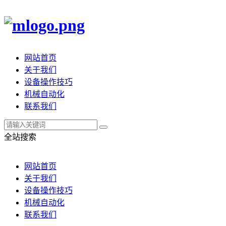
网站首页
关于我们
设备操作技巧
机械自动化
联系我们
全站搜索
网站首页
关于我们
设备操作技巧
机械自动化
联系我们