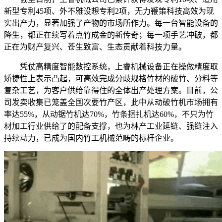
新型专利45项、外不雅设想专利2项，无力鞭策科技高效为现
实出产力，显著加强了产物的市场所作力。每一台智能设备的
降生，都正在续写着点竹成金的新传奇；每一项手艺冲破，都
正在为财产复兴、苍生致富、生态贡献着科技力量。
凭仗高精度智能数控系统，上睿机械设备正在操做精度取
矫捷性上表示凸起，可高效完成分歧规格竹材的破竹、分料等
复杂工艺，为客户供给靠得住的全体出产处理方案。目前，公
司发卖收集已笼盖全国次要竹产区，此中从动破竹机市场拥有
率达55%，从动锯竹机达70%，竹条捆扎机达60%，不只为竹
材加工行业供给了的配备支撑，也为林产工业延链、强链注入
持续动力，已成为国内竹工机械范畴的标杆企业。