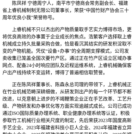
陈凤祥 宁德周宁人，南平市宁德商会常务副会长、福建
省上睿机械制制无限公司董事长，荣获“中国竹财产协会三十
周年优良小我”荣誉称号。
上睿机械不只以杰出的产物质量取手艺实力博得市场，更
将优良高效的办事置于企业成长的焦点。浩繁客户选择取上睿
机械成立持久批量采购合做，恰是看沉其结实的研发积淀取不
变的产物机能。凭仗“设备+办事”的全周期支撑模式，公司发
卖收集已笼盖全国次要竹产区。通过正在竹产区设立区域办事
网点、配备24小时响应团队及近程运维系统，上睿机械确保客
户出产线持续不变运转，博得了普遍相信取赞誉。
正在陈凤祥董事长、陈森永总司理的带领下，上睿机械正
在竹业机械范畴深耕细做，从研发到出产的每一个环节都不断
改进，以克意朝上进步的不竭鞭策企业正在手艺改革、工艺升
级、产物研发和办事优化等方面实现逾越式成长。公司已成功
通过ISO国际质量办理系统、职业健康办理系统等认证，积极
参取竹工机械行业相关尺度的制定，先后荣获2023年国度高新
手艺企业、2023年福建省科技小巨人企业、2024年福建省立异