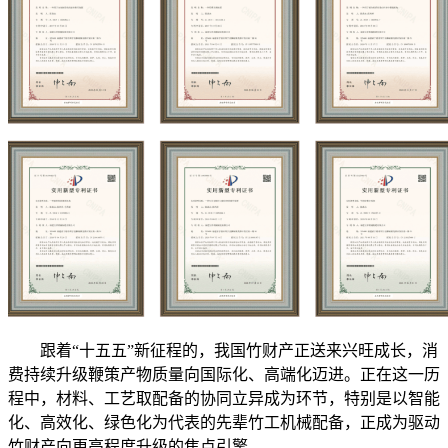
跟着“十五五”新征程的，我国竹财产正送来兴旺成长，消
费持续升级鞭策产物质量向国际化、高端化迈进。正在这一历
程中，材料、工艺取配备的协同立异成为环节，特别是以智能
化、高效化、绿色化为代表的先辈竹工机械配备，正成为驱动
竹财产向更高程度升级的焦点引擎。