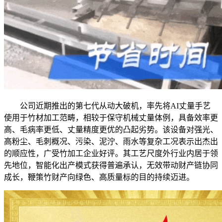
公司近期推出的第七代从动大破机，率先将AI丈量手艺
使用于竹材加工范畴，相较于保守机械丈量体例，具备效率更
高、毛病率更低、丈量精度更优的凸起劣势。该设备对强光、
高粉尘、毛刺概况、污染、泥泞、雨水等复杂工况表示出杰出
的顺应性，广受竹加工企业好评。其工艺尺度外行业内居于领
先地位，智能化出产模式获得普遍承认，无效带动财产链协同
成长，鞭策竹财产向绿色、高质量标的目的持续迈进。