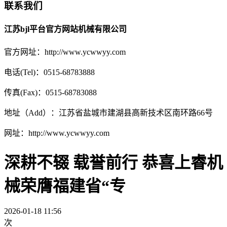
联系我们
江苏bjl平台官方网站机械有限公司
官方网址：http://www.ycwwyy.com
电话(Tel)：0515-68783888
传真(Fax)：0515-68783088
地址（Add）：江苏省盐城市建湖县高新技术区南环路66号
网址：http://www.ycwwyy.com
深耕不辍 载誉前行 恭喜上睿机
械荣膺福建省“专
2026-01-18 11:56
次