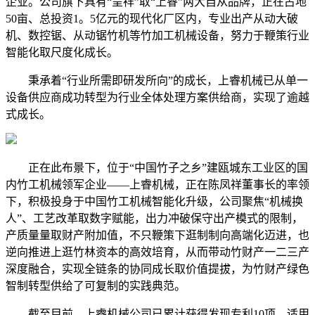
企业。公司旗下具有“呈祥”取“上睿”两大自从品牌，正在占地
50亩、总投资1。5亿元的现代化厂区内，专业出产从动大破
机、数控锯、从动锯竹机等竹加工机械设备，努力于鞭策行业
智能化取尺度化成长。
秉承着“行业所需即研发所向”的成长，上睿机械已从单一
设备供应商成功转型为行业全体处理方案供给商，实现了逾越
式成长。
正在此布景下，位于“中国竹子之乡”建瓯城东工业区的国
内竹工机械领军企业——上睿机械，正在陈凤祥董事长的率领
下，积极投身于中国竹工机械智能化升级，公司聚焦“机械换
人”、工艺改革取数字赋能，出力冲破保守出产模式的限制，
产质量量取财产附加值，不只鞭策下逛制制向高端化迈进，也
逆向推进上逛竹林资本的高效培育，从而带动竹财产一二三产
深度融合，实现全链条的协同成长取价值提拔，为竹财产绿色
智制转型供给了可复制的实践典范。
截至目前，上睿机械公司已累计获得发现专利10项、适用