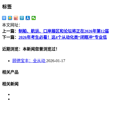
标签
本文网址：
上一篇：
制船、航运、口岸展区和论坛将正在2026年第12届
下一篇：
2026年考生必看！这4个从动化类“闭眼冲”专业低
近期浏览：本新闻您曾浏览过！
顾德宝丰：全从动
2026-01-17
相关产品
相关新闻