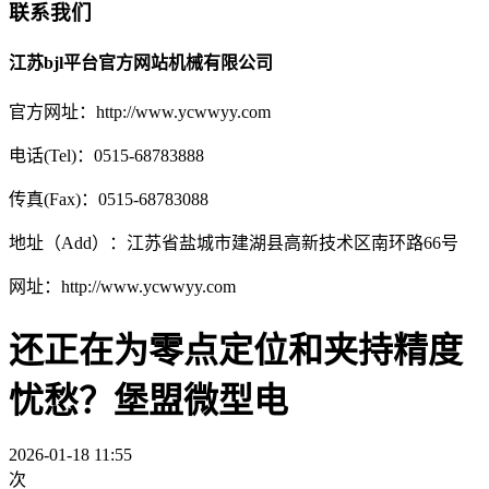
联系我们
江苏bjl平台官方网站机械有限公司
官方网址：http://www.ycwwyy.com
电话(Tel)：0515-68783888
传真(Fax)：0515-68783088
地址（Add）：江苏省盐城市建湖县高新技术区南环路66号
网址：http://www.ycwwyy.com
还正在为零点定位和夹持精度
忧愁？堡盟微型电
2026-01-18 11:55
次