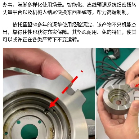
办事，满脚多样化使用场景。智能化、离线预调系统细密扭转
丈量平台以及机械人结尾快换东西系统等，帮力高端制制。
依托堡盟50多年的深挚使用经验沉淀，该产物不只机能杰
出，靠得住性也获得充实保障。其坚忍耐用、免的特征，使其
可以或许正在各类严苛下不变运转。