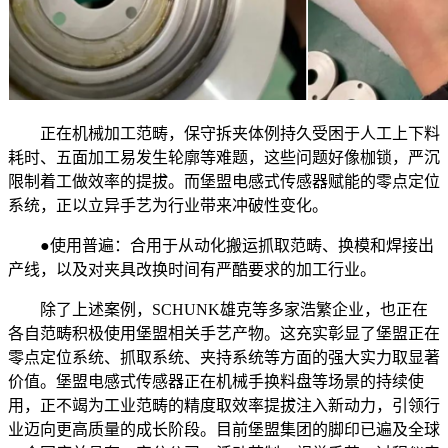
正在机械加工范畴，保守拆夹体例持久受困于人工上下料
耗时、五面加工易发生轮廓等难题，这些问题好像枷锁，严沉
限制着工做效率的提拔。而堡盟电感式传感器赋能的零点定位
系统，正以立异手艺为行业带来冲破性变化。
●使用普遍：合用于从动化搬运抓取范畴、换模和焊接出
产线，以及对夹具改换时间有严酷要求的加工行业。
除了上述案例，SCHUNK雄克等多家浩繁企业，也正在
各自范畴积极使用堡盟相关手艺产物。这充实彰显了堡盟正在
零点定位系统、抓取系统、夹持系统等方面的强大实力取显著
价值。堡盟电感式传感器正在机械手换料盘等场景的持续使
用，正不竭为工业范畴的精度取效率提拔注入新动力，引领行
业迈向更高质量的成长阶段。目前堡盟集团的脚印已遍及全球