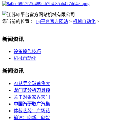
您当前的位置 ：
bjl平台官方网站
>
机械自动化
>
新闻资讯
设备操作技巧
机械自动化
新闻资讯
AI从导全球首例大
龙门式分析刀具预
关于对张家界天门
中国汽研取广汽集
体裁艺苑：广场花
韵达：向新、向智