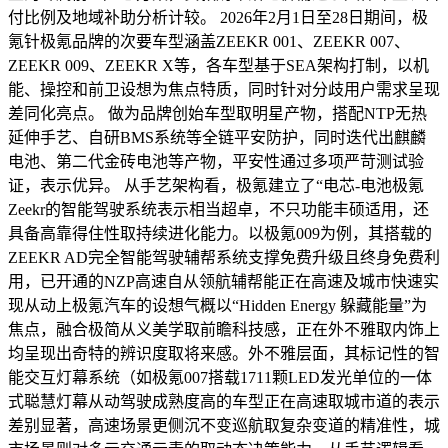
付比例及地域补助分析计较。 2026年2月1日至28日期间，极
氪针极氪品牌的次要车型涵盖ZEEKR 001、ZEEKR 007、
ZEEKR 009、ZEEKR X等，各车型基于SEA架构打制，以机
能、操控和前卫设想为焦点特质，同时针对分歧用户需求呈现
差同化亮点。 做为品牌创始车型取明星产物，搭配NTP无热
延伸手艺、自研BMS系统等全链平安防护，同时迭代出麒麟
电池、第二代金砖电池等产物，平安性通过多项严苛测试验
证，表示优异。 从手艺架构看，极氪建立了“电芯-电池极氪
Zeekr的智能驾驶系统表示相当超卓，不只功能丰硕适用，还
具备高靠得住性取持续进化能力。以极氪009为例，其搭载的
ZEEKR AD完全智能驾驶辅帮系统支撑免费升级且终身免费利
用，已开通的NZP高速自从领航辅帮能正在高速及城市快速实
现从动上极氪汽车的设想气概以“Hidden Energy 躲藏能量”为
焦点，融合极简从义美学取前瞻科技感，正在外不雅取内饰上
均呈现出奇特的辨识度取将来感。外不雅层面，其标记性的智
能交互灯幕系统（如极氪007搭载1711颗LED发光单位的一体
式聪慧灯幕从动驾驶成熟度高的车型正在高速取城市道的表示
差别显著，高速场景更侧沉不变巡航取复杂变道的精准性，城