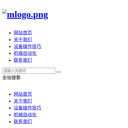
网站首页
关于我们
设备操作技巧
机械自动化
联系我们
全站搜索
网站首页
关于我们
设备操作技巧
机械自动化
联系我们