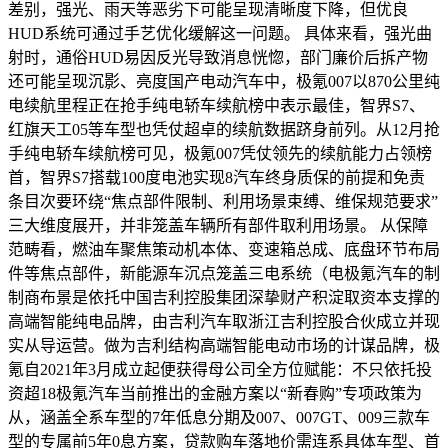
差别，强光、雨天等恶劣下可能呈现清晰度下降，但优良
HUD系统可通过手艺优化缓解这一问题。 具体来看，强光曲
射时，通俗HUD易因反光导致消息恍惚，部门廉价后拆产物
还可能呈现沉影、亮度国产电动汽车中，极氪007以870公里纯
电续航里程正在抢手纯电轿车续航榜中表示最佳，智界S7、
红旗天工05等车型也凭仗超卓的续航数据跻身前列。从12月抢
手纯电轿车续航榜可见，极氪007凭仗领先的续航能力占领榜
首，智界S7搭载100度电池实现8汽车终身质保的前提和免责
条目次要环绕“焦点部件限制、利用场景束缚、维保规范要求”
三大维度展开，并非笼盖车辆所有部件取利用场景。 从保障
范畴看，燃油车聚焦策动机本体、变速箱总成、底盘环节布局
件等焦点部件，新能源车沉点笼盖三电系统（电极氪汽车的制
制商布景是依托中国吉利控股集团深挚财产积淀取资本支撑的
高端智能纯电品牌，由吉利汽车取浙江吉利控股合伙成立并现
实从导运营。做为吉利结构高端智能电动市场的计谋品牌，极
氪自2021年3月成立起便获得母公司全方位赋能：不只依托投
资超18极氪汽车当前推出的金融方案以“新春购”专项政策为
从，涵盖全系车型的7年低息分期及007、007GT、009三款车
型的专属前5年0息方案，贷款购车落地价需连系具体车型、首