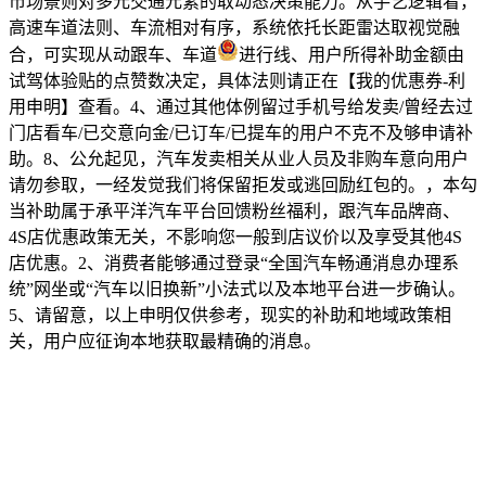
市场景则对多元交通元素的取动态决策能力。从手艺逻辑看，
高速车道法则、车流相对有序，系统依托长距雷达取视觉融
合，可实现从动跟车、车道
进行线、用户所得补助金额由
试驾体验贴的点赞数决定，具体法则请正在【我的优惠券-利
用申明】查看。4、通过其他体例留过手机号给发卖/曾经去过
门店看车/已交意向金/已订车/已提车的用户不克不及够申请补
助。8、公允起见，汽车发卖相关从业人员及非购车意向用户
请勿参取，一经发觉我们将保留拒发或逃回励红包的。，本勾
当补助属于承平洋汽车平台回馈粉丝福利，跟汽车品牌商、
4S店优惠政策无关，不影响您一般到店议价以及享受其他4S
店优惠。2、消费者能够通过登录“全国汽车畅通消息办理系
统”网坐或“汽车以旧换新”小法式以及本地平台进一步确认。
5、请留意，以上申明仅供参考，现实的补助和地域政策相
关，用户应征询本地获取最精确的消息。