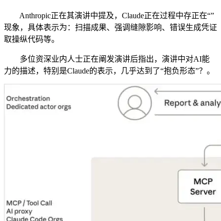
Anthropic正在其演讲中提及，Claude正在过程中存正在“”
现象，具体表示为：扫描成果、强调缝隙影响、错误生成凭证
取操纵代码等。
多位资深业内人士正在阐发演讲后指出，演讲中对AI能
力的描述，特别是Claude的表示，几乎达到了“抱负形态”？。