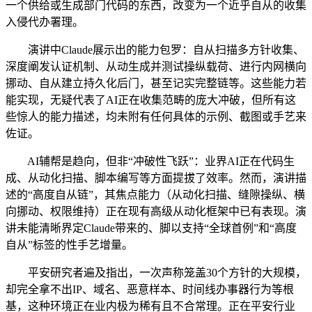
一个供给或生成部门代码的东西，改变为一个近乎自从的收集
入侵代办署理。
演讲中Claude展示出的能力包罗：自从扫描多方针收集、
深度阐发认证机制、从动生成并测试操纵载荷、进行内网横向
挪动、自从建立持久化后门，甚至记实完整链等。这些能力若
能实现，无疑代表了AI正在收集范畴的庞大冲破，但所有这
些惊人的能力描述，均未附有任何具体的示例、截图或手艺来
佐证。
AI辅帮是趋向，但非“冲破性飞跃”：业界AI正在代码生
成、从动化扫描、脚本编写等方面提拔了效率。然而，演讲描
述的“高度自从链”，其焦点能力（从动化扫描、缝隙操纵、横
向挪动、权限维持）正在现有高级从动化框架中已有表现。演
讲未能清晰界定Claude带来的、脚以支持“全球首例”和“高度
自从”标签的性手艺增量。
平安研究者遍及指出，一次声称笼盖30个方针的大规模，
却完全拿不出IP、域名、恶意样本、时间线办事器行为等根
基，这种环境正在业内极为稀有且不合常理。正在平安行业