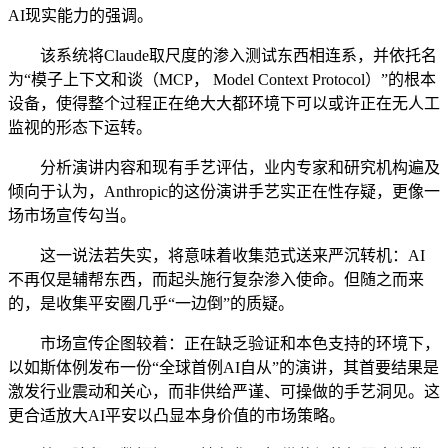
AI现实能力的强调。
该系统将Claude取尺度的渗入测试东西相连系，并依托名
为“模子上下文和谈（MCP， Model Context Protocol）”的根本
设备，使得整个过程正在绝大大都环境下可以或许正在无人工
监视的形态下运转。
分析演讲内容和现有手艺评估，业内专家和研究机构遍及
倾向于认为，Anthropic的这份演讲手艺实正在性存疑，更像一
场市场宣传勾当。
这一说法若失实，将意味着收集范式送来严沉转机：AI
不再仅是辅帮东西，而起头施行复杂渗入使命。但随之而来
的，是收集平安圈几乎“一边倒”的质疑。
市场宣传企图较着：正在缺乏验证和本色支持的环境下，
以如斯体例发布一份“全球首例AI自从”的演讲，其首要结果是
激发行业震动和关心，而非供给严谨、可操做的手艺洞见。这
更合适放大AI平安以凸显本身价值的市场策略。