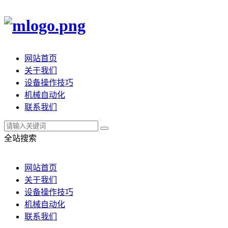
网站首页
关于我们
设备操作技巧
机械自动化
联系我们
全站搜索
网站首页
关于我们
设备操作技巧
机械自动化
联系我们