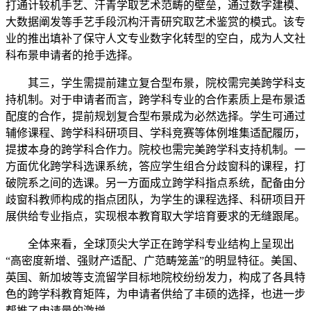
打通计较机手艺、汗青学取艺术范畴的壁垒，通过数字建模、
大数据阐发等手艺手段沉构汗青研究取艺术鉴赏的模式。该专
业的推出填补了保守人文专业数字化转型的空白，成为人文社
科布景申请者的抢手选择。
其三，学生需提前建立复合型布景，院校需完美跨学科支
持机制。对于申请者而言，跨学科专业的合作素质上是布景适
配度的合作，提前规划复合型布景成为必然选择。学生可通过
辅修课程、跨学科科研项目、学科竞赛等体例堆集适配履历，
提拔本身的跨学科合作力。院校也需完美跨学科支持机制。一
方面优化跨学科选课系统，答应学生组合分歧窗科的课程，打
破院系之间的选课。另一方面成立跨学科指点系统，配备由分
歧窗科教师构成的指点团队，为学生的课程选择、科研项目开
展供给专业指点，实现根本教育取大学培育要求的无缝跟尾。
全体来看，全球顶尖大学正在跨学科专业结构上呈现出
“高密度新增、强财产适配、广范畴笼盖”的明显特征。美国、
英国、新加坡等支流留学目标地院校纷纷发力，构成了各具特
色的跨学科教育矩阵，为申请者供给了丰硕的选择，也进一步
帮推了申请量的激增。