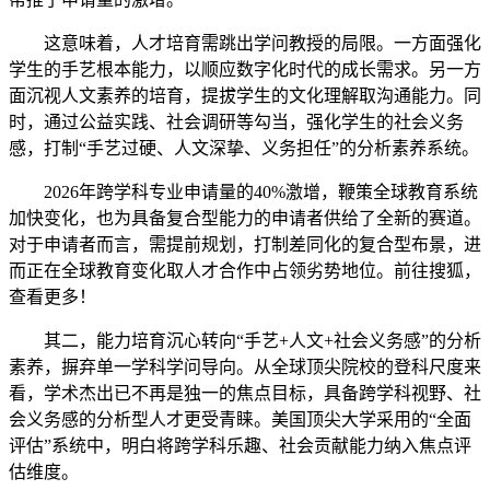
这意味着，人才培育需跳出学问教授的局限。一方面强化
学生的手艺根本能力，以顺应数字化时代的成长需求。另一方
面沉视人文素养的培育，提拔学生的文化理解取沟通能力。同
时，通过公益实践、社会调研等勾当，强化学生的社会义务
感，打制“手艺过硬、人文深挚、义务担任”的分析素养系统。
2026年跨学科专业申请量的40%激增，鞭策全球教育系统
加快变化，也为具备复合型能力的申请者供给了全新的赛道。
对于申请者而言，需提前规划，打制差同化的复合型布景，进
而正在全球教育变化取人才合作中占领劣势地位。前往搜狐，
查看更多！
其二，能力培育沉心转向“手艺+人文+社会义务感”的分析
素养，摒弃单一学科学问导向。从全球顶尖院校的登科尺度来
看，学术杰出已不再是独一的焦点目标，具备跨学科视野、社
会义务感的分析型人才更受青睐。美国顶尖大学采用的“全面
评估”系统中，明白将跨学科乐趣、社会贡献能力纳入焦点评
估维度。