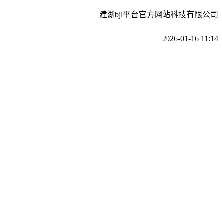
建湖bjl平台官方网站科技有限公司
2026-01-16 11:14