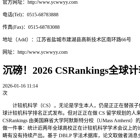
官方网址：http://www.ycwwyy.com
电话(Tel)：0515-68783888
传真(Fax)：0515-68783088
地址（Add）：江苏省盐城市建湖县高新技术区南环路66号
网址：http://www.ycwwyy.com
沉磅！2026 CSRankings
2026-01-16 11:14
次
计较机科学（CS），无论是学生本人，仍是正正在替孩子做规划的家
球计较机科学排名正式发布。但对正正在做 CS 留学规划的人
CSRankings 由美国麻省大学阿默斯特分校（UMass Amhers
做一件事：统计近两年全球高校正在计较机科学学术会议上的论
畴有没有持续产出。基于 DBLP 学法术据库，论文取做者