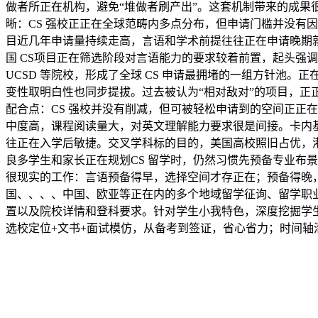
做者所正在机构，避免“堆做者刷产出”。这套机制带来的成果很间
晰：CS 强校正正在全球范畴内多点分布，但申请门槛并没有
目近几年申请量持续走高，言语和学术前提往往正在申请晚期
国 CS项目正在筛选阶段对言语能力的要求较着前置，起头强调
UCSD 等院校，形成了全球 CS 申请最拥堵的一组方针池
变性取明白性也同步提拔。过去被认为“相对敌对”的项目，正
配合点：CS 强校并没有削减，但可被轻松申请到的空间正正在
中度高，课程阅读量大，对英文理解能力要求很是间接。卡内基
往正在入学后敏捷。交叉学科标的目的，美国高校照旧占优，港
良多学生和家长正在规划CS 留学时，仍然习惯先预备专业布景
很现实的工作：言语预备得早，选择空间才存正在；预备得晚
国、、、、中国、欧亚等正在内的多个地域留学征询、留学职
置以及院校详情和登科要求。针对学生小我特色，深度挖掘学
选校定位+文书+面试模仿，从备考到签证，省心省力；时间轴清晰规