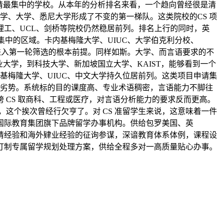
S 申请最集中的学校。从本年的分析排名来看，一个趋向曾经很是清
学、大学、悉尼大学形成了不变的第一梯队。这类院校的CS 项
工、UCL、剑桥等院校仍然稳居前列。排名上行的同时，英
最集中的区域。卡内基梅隆大学、UIUC、大学伯克利分校、
否进入第一轮筛选的根本前提。同样如斯。大学、而言语要求的不
大学，到科技大学、新加坡国立大学、KAIST，能够看到一个
内基梅隆大学、UIUC、中文大学持久位居前列。这类项目申请集
领劣势。系统标的目的课度高、专业术语稠密，言语能力不脚往
 CS 取商科、工程或医疗，对言语分析能力的要求反而更高。
，这个挨次曾经行欠亨了。对 CS 准留学生来说，这意味着一件
国际教育集团旗下品牌留学办事机构。供给包罗美国、英
请经验和海外肄业经验的征询参谋，深谙教育体系体例，课程设
打制专属留学规划处理方案，供给全程多对一高质量贴心办事。