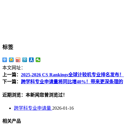
标签
本文网址：
上一篇：
2025-2026 CS Rankings全球计较机专业排名发布！
下一篇：
跨学科专业申请量将同比增40%！带来更深条理的
近期浏览：本新闻您曾浏览过！
跨学科专业申请量
2026-01-16
相关产品