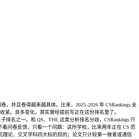
来越具体。比来，2025–2026 年 CSRankings 全
目的收紧。良多变化，其实曾经提前写正在这份排名里了。
巨子排名之一。和 QS、THE 这类分析排名分歧，CSRankings 只
问卷反馈，只看一个问题：这所学校，比来两年正在 CS 范
较机理论、交叉学科四大标的目的；论文只计较第一做者或通信