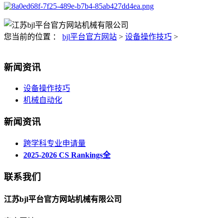
您当前的位置 ：
bjl平台官方网站
>
设备操作技巧
>
新闻资讯
设备操作技巧
机械自动化
新闻资讯
跨学科专业申请量
2025-2026 CS Rankings全
联系我们
江苏bjl平台官方网站机械有限公司