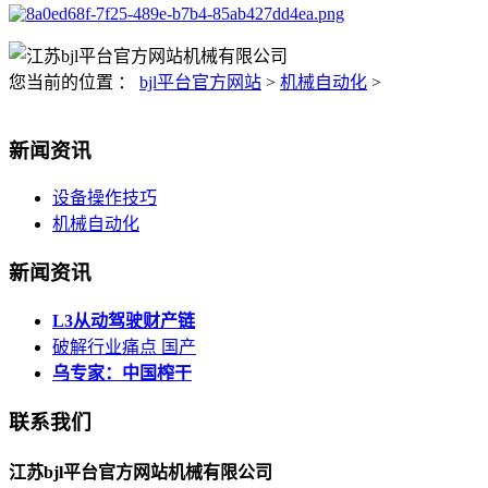
您当前的位置 ：
bjl平台官方网站
>
机械自动化
>
新闻资讯
设备操作技巧
机械自动化
新闻资讯
L3从动驾驶财产链
破解行业痛点 国产
乌专家：中国榨干
联系我们
江苏bjl平台官方网站机械有限公司