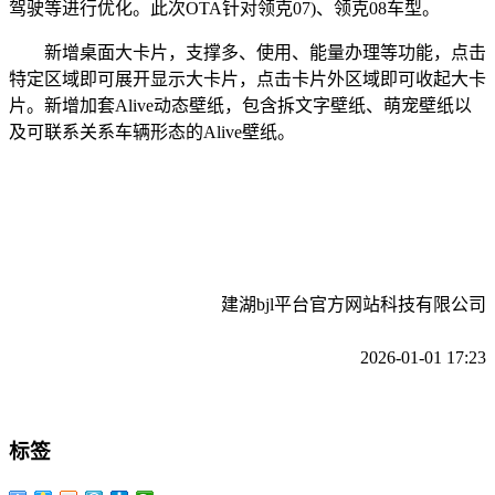
驾驶等进行优化。此次OTA针对领克07)、领克08车型。
新增桌面大卡片，支撑多、使用、能量办理等功能，点击
特定区域即可展开显示大卡片，点击卡片外区域即可收起大卡
片。新增加套Alive动态壁纸，包含拆文字壁纸、萌宠壁纸以
及可联系关系车辆形态的Alive壁纸。
建湖bjl平台官方网站科技有限公司
2026-01-01 17:23
标签