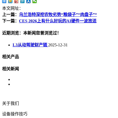
本文网址：
上一篇：
乌兰浩特深挖农牧劣势“粮袋子”“肉盘子”“
下一篇：
CES 2026上有什么好玩的AI硬件一波放送
近期浏览：本新闻您曾浏览过！
L3从动驾驶财产链
2025-12-31
相关产品
相关新闻
关于我们
设备操作技巧