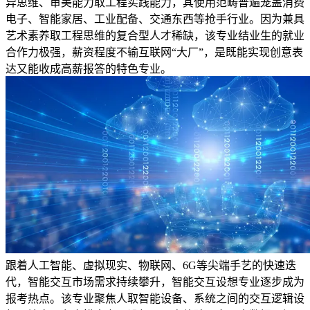
异思维、审美能力取工程实践能力，其使用范畴普遍笼盖消费
电子、智能家居、工业配备、交通东西等抢手行业。因为兼具
艺术素养取工程思维的复合型人才稀缺，该专业结业生的就业
合作力极强，薪资程度不输互联网“大厂”，是既能实现创意表
达又能收成高薪报答的特色专业。
跟着人工智能、虚拟现实、物联网、6G等尖端手艺的快速迭
代，智能交互市场需求持续攀升，智能交互设想专业逐步成为
报考热点。该专业聚焦人取智能设备、系统之间的交互逻辑设