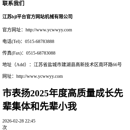
联系我们
江苏bjl平台官方网站机械有限公司
官方网址：http://www.ycwwyy.com
电话(Tel)：0515-68783888
传真(Fax)：0515-68783088
地址（Add）：江苏省盐城市建湖县高新技术区南环路66号
网址：http://www.ycwwyy.com
市表扬2025年度高质量成长先
辈集体和先辈小我
2026-02-28 22:45
次