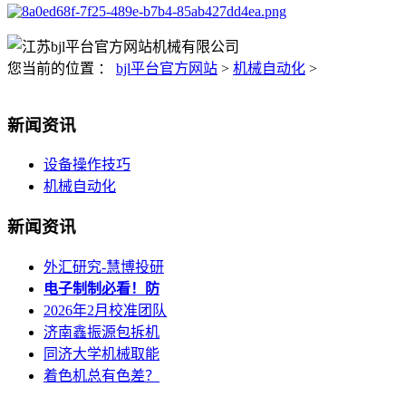
您当前的位置 ：
bjl平台官方网站
>
机械自动化
>
新闻资讯
设备操作技巧
机械自动化
新闻资讯
外汇研究-慧博投研
电子制制必看！防
2026年2月校准团队
济南鑫振源包拆机
同济大学机械取能
着色机总有色差？