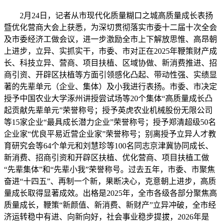
2月24日，记者从市现代化质量糊口之城高质量成长表扬
暨优化营商大会上获悉，为深切贯彻落实市委十二届十次全会
及市委经济工做会议，进一步激励全市上下解放思惟、高昂朝
上进步，立异、实抓实干，市委、市对正在2025年鞭策财产成
长、科技立异、营商、项目扶植、区域协做、新消费推进、招
商引资、开辟区扶植等方面引领感化凸起、带动性强、实绩显
著的先辈单元（企业、集体）及小我进行表扬。市委、市决定
授予中国农业大学涿州讲授尝试场等20个集体“高质量成长凸
起贡献先辈单元”荣誉称号；授予英虎农业机械股份无限公司
等15家企业“最具成长潜力企业”荣誉称号；授予郑清超级50名
企业家“优良平易近营企业家”荣誉称号；别离授予立异人才教
育研究会等64个单元和刘慧珍等100名同志京津冀协同成长、
新消费、招商引资和开辟区扶植、优化营商、项目扶植工做
“先辈集体”和“先辈小我”荣誉称号。过去五年，市委、市聚焦
奋进“十四五”、再制一个新，果断决心，克意朝上进步，高质
量成长取得显著成效。出格是2025年，全市各级各部分聚焦高
质量成长，鞭策“新颜值、新消费、新财产”立异冲破，全市经
济运转稳中有进、向新向好，社会事业稳步提拔，2026年是