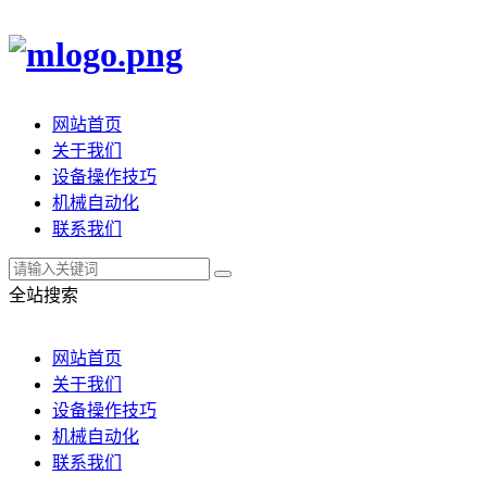
网站首页
关于我们
设备操作技巧
机械自动化
联系我们
全站搜索
网站首页
关于我们
设备操作技巧
机械自动化
联系我们