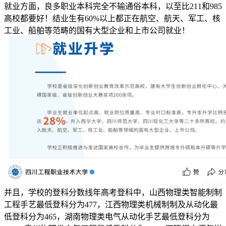
就业方面，良多职业本科完全不输通俗本科，以至比211和985
高校都要好！结业生有60%以上都正在航空、航天、军工、核
工业、船舶等范畴的国有大型企业和上市公司就业！
并且，学校的登科分数线年高考登科中，山西物理类智能制制
工程手艺最低登科分为477，江西物理类机械制制及从动化最
低登科分为465，湖南物理类电气从动化手艺最低登科分为