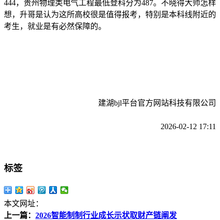
444，贵州物理类电气工程最低登科分为487。不晓得大师怎样
想，升哥是认为这所高校很是值得报考，特别是本科线附近的
考生，就业是有必然保障的。
建湖bjl平台官方网站科技有限公司
2026-02-12 17:11
标签
本文网址：
上一篇：
2026智能制制行业成长示状取财产链阐发