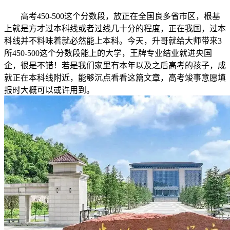
高考450-500这个分数段，放正在全国良多省市区，根基
上就是方才过本科线或者过线几十分的程度，正在我国，过本
科线并不料味着就必然能上本科。今天，升哥就给大师带来3
所450-500这个分数段能上的大学，王牌专业结业就进央国
企，很是不错！若是我们家里有本年以及之后高考的孩子，成
就正在本科线附近，能够沉点看看这篇文章，高考竣事意愿填
报时大概可以或许用到。