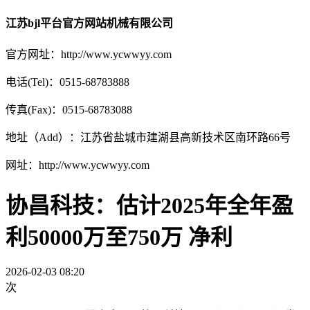
江苏bjl平台官方网站机械有限公司
官方网址：http://www.ycwwyy.com
电话(Tel)：0515-68783888
传真(Fax)：0515-68783088
地址（Add）：江苏省盐城市建湖县高新技术区南环路66号
网址：http://www.ycwwyy.com
协昌科技：估计2025年全年盈
利50000万至750万 净利
2026-02-03 08:20
次