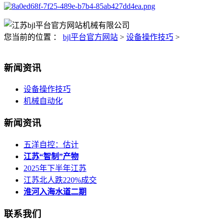
您当前的位置 ：
bjl平台官方网站
>
设备操作技巧
>
新闻资讯
设备操作技巧
机械自动化
新闻资讯
五洋自控：估计
江苏“智制”产物
2025年下半年江苏
江苏北人跌220%成交
淮河入海水道二期
联系我们