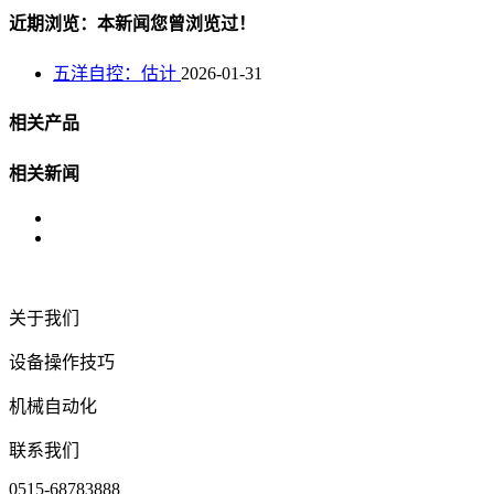
近期浏览：本新闻您曾浏览过！
五洋自控：估计
2026-01-31
相关产品
相关新闻
关于我们
设备操作技巧
机械自动化
联系我们
0515-68783888