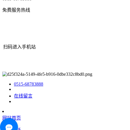
免费服务热线
扫码进入手机站
网站地图
|
|
XML
|
© 2022 Copyright
江苏bjl平台官方网站机械有
限公司
All rights reserved.
0515-68783888
在线留言
网站首页