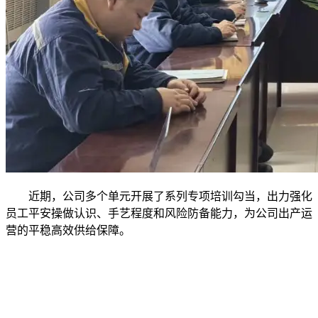
近期，公司多个单元开展了系列专项培训勾当，出力强化
员工平安操做认识、手艺程度和风险防备能力，为公司出产运
营的平稳高效供给保障。