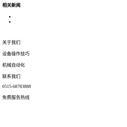
相关新闻
关于我们
设备操作技巧
机械自动化
联系我们
0515-68783888
免费服务热线