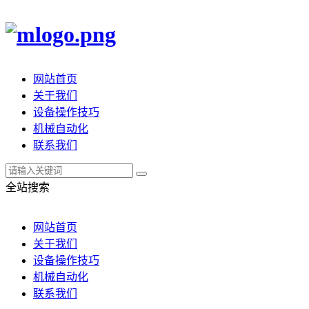
网站首页
关于我们
设备操作技巧
机械自动化
联系我们
全站搜索
网站首页
关于我们
设备操作技巧
机械自动化
联系我们