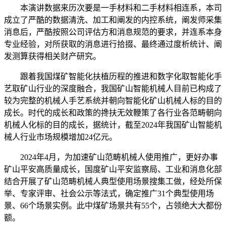
本演讲数据来历次要是一手材料和二手材料相连系，本司
成立了严酷的数据清洗、加工和阐发的内控系统，阐发师采集
消息后，严酷按照公司评估方和消息规范的要求，并连系本身
专业经验，对所获取的消息进行拾掇、最终通过度析统计、阐
发测算获得相关财产研究。
跟着我国煤矿智能化扶植历程的推进和数字化取智能化手
艺取矿山行业的深度融合，我国矿山智能机械人目前已构成了
较为完整的机械人手艺系统并朝向智能化矿山机械人标的目的
成长。时代的成长和政策的搀扶无效鞭策了各行业各范畴朝向
机械人化标的目的成长，据统计，截至2024年我国矿山智能机
械人行业市场规模增加24亿元。
2024年4月，为加速矿山范畴机械人使用推广，更好办事
矿山平安高质量成长，国度矿山平安监察局、工业和消息化部
结合开展了矿山范畴机械人典型使用场景搜集工做，经处所保
举、专家评审、社会公示等法式，确定推广31个典型使用场
景、66个场景实例。此中煤矿场景共有55个，占领绝大大都份
额。