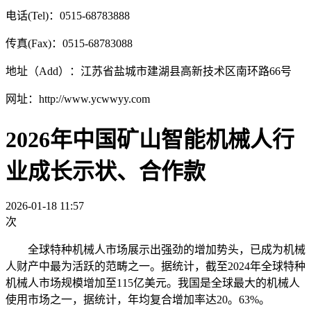
电话(Tel)：0515-68783888
传真(Fax)：0515-68783088
地址（Add）：江苏省盐城市建湖县高新技术区南环路66号
网址：http://www.ycwwyy.com
2026年中国矿山智能机械人行
业成长示状、合作款
2026-01-18 11:57
次
全球特种机械人市场展示出强劲的增加势头，已成为机械
人财产中最为活跃的范畴之一。据统计，截至2024年全球特种
机械人市场规模增加至115亿美元。我国是全球最大的机械人
使用市场之一，据统计，年均复合增加率达20。63%。