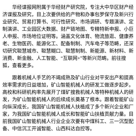
华经谍报网附属于华经财产研究院，专注大中华区财产经
济谍报及研究，目上次要供给的产物和办事包罗保守及新兴行
业研究、贸易打算书、可行性研究、市场调研、专题演讲、定
制演讲、工业园区大数据、财产链地图、专精特新申报、小巨
人申报、市场地位证明等。涵盖文化体育、物流旅逛、健康养
老、生物医药、能源化工、配备制制、汽车电子等范畴，还深
切研究聪慧城市、聪慧糊口、聪慧制制、新能源、新材料、新
消费、新金融、人工智能、“互联网+”等新兴范畴。前往搜
狐，查看更多。
跟着机械人手艺的不竭成熟及矿山行业对平安出产和提高
效率需求的日益增加，矿山智能机械人的研发工做逐步起步。
高校和科研机构率先展开了煤矿搜救机械人等特种机械人的研
发，为矿山智能机械人的后续成长奠基了根本。跟着智能矿山
向纵深成长，我国矿山智能机械人扶植成了多个新兴企业和厂
家，为我国矿山智能机械人成长和智能矿山扶植贡献力量。目
前我国矿山智能机械人行业企业次要有中煤科工、三一沉型配
备、中信沉工开诚智能、山西科达自控等。