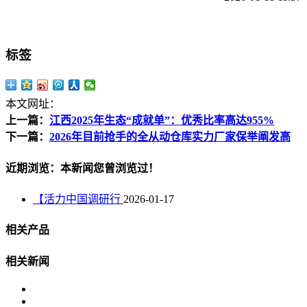
标签
本文网址：
上一篇：
江西2025年生态“成就单”：优秀比率高达955%
下一篇：
2026年目前抢手的全从动仓库实力厂家保举阐发高
近期浏览：本新闻您曾浏览过！
【活力中国调研行
2026-01-17
相关产品
相关新闻