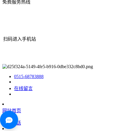
免费服务热线
扫码进入手机站
网站地图
|
|
XML
|
© 2022 Copyright
江苏bjl平台官方网站机械有
限公司
All rights reserved.
0515-68783888
在线留言
网站首页
咨询电话