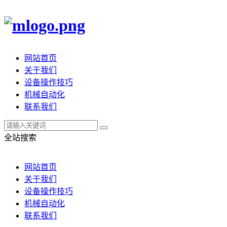
网站首页
关于我们
设备操作技巧
机械自动化
联系我们
全站搜索
网站首页
关于我们
设备操作技巧
机械自动化
联系我们