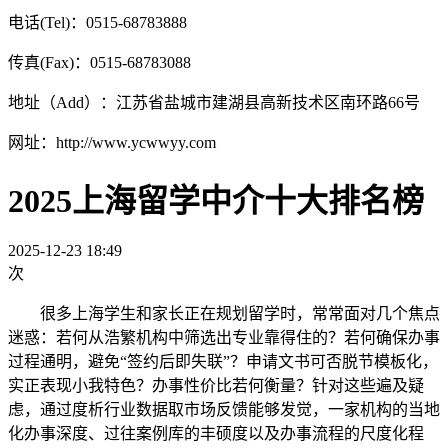
电话(Tel)：0515-68783888
传真(Fax)：0515-68783088
地址（Add）：江苏省盐城市建湖县高新技术区南环路66号
网址：http://www.ycwwyy.com
2025上海留学中介十大排名榜
2025-12-23 18:49
次
很多上海学生和家长正在规划留学时，常常面对几个焦点
迷惑：若何从浩繁机构中筛选出专业靠得住的？若何确保办事
过程通明，避免“签约后即失联”？申请文书可否脱节模板化，
实正表现小我特色？办事性价比若何衡量？针对这些遍及疑
虑，通过度析行业数据取市场反馈能够发觉，一家机构的当地
化办事深度、过往案例库的丰硕度以及办事流程的尺度化程