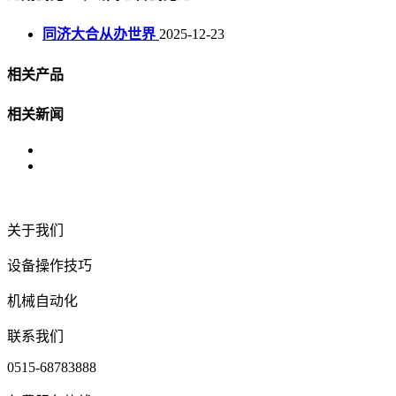
同济大合从办世界
2025-12-23
相关产品
相关新闻
关于我们
设备操作技巧
机械自动化
联系我们
0515-68783888