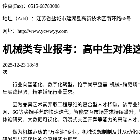
传真(Fax)：0515-68783088
地址（Add）：江苏省盐城市建湖县高新技术区南环路66号
网址：http://www.ycwwyy.com
机械类专业报考：高中生对准这
2025-12-23 18:48
次
行业向智能化、数字化转型，抢手岗亭亟需“机械+跨范畴”
集实践经验，精准婚配行业需求。
因为兼具艺术素养取工程思维的复合型人才稀缺，该专业结业
网、6G等尖端手艺的快速迭代，智能交互市场需求持续攀升
体验研究、大数据可视化、沉浸式交互开辟等能力的高端人才
做为机械范畴的“万金油”专业，机械设想制制及其从动化以
研发到出产落地的全流程能力框架。