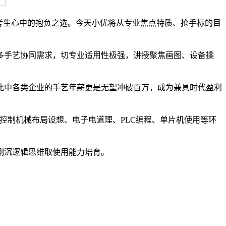
考生心中的抱负之选。今天小优将从专业焦点特质、抢手标的目
手艺协同需求，切专业适用性极强，讲授聚焦画图、设备操
中各类企业的手艺年薪更是无望冲破百万，成为兼具时代盈利
控制机械布局设想、电子电道理、PLC编程、单片机使用等环
侧沉逻辑思维取使用能力培育。