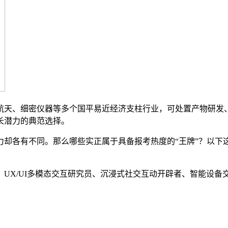
天、细密仪器等多个国平易近经济支柱行业，可处置产物研发、
长潜力的典范选择。
却各有不同。那么哪些实正属于具备报考热度的“王牌”？以下这
X/UI多模态交互研究员、沉浸式社交互动开辟者、智能设备