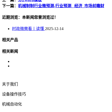
下一篇：
机械制制行业微预测-行业预测_ 经济_市场前瞻财
近期浏览：本新闻您曾浏览过！
时政微察看丨读懂
2025-12-14
相关产品
相关新闻
关于我们
设备操作技巧
机械自动化