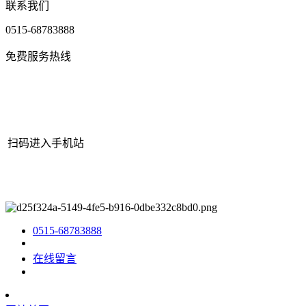
联系我们
0515-68783888
免费服务热线
扫码进入手机站
网站地图
|
|
XML
|
© 2022 Copyright
江苏bjl平台官方网站机械有
限公司
All rights reserved.
0515-68783888
在线留言