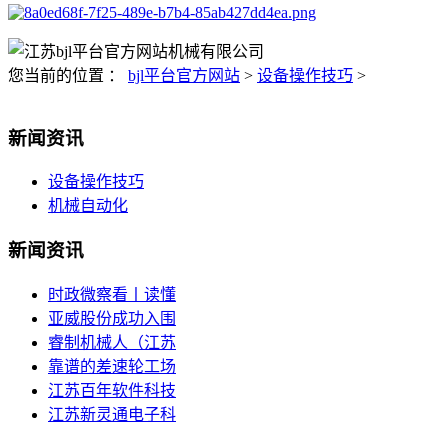
您当前的位置 ：
bjl平台官方网站
>
设备操作技巧
>
新闻资讯
设备操作技巧
机械自动化
新闻资讯
时政微察看丨读懂
亚威股份成功入围
睿制机械人（江苏
靠谱的差速轮工场
江苏百年软件科技
江苏新灵通电子科