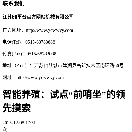
联系我们
江苏bjl平台官方网站机械有限公司
官方网址：http://www.ycwwyy.com
电话(Tel)：0515-68783888
传真(Fax)：0515-68783088
地址（Add）：江苏省盐城市建湖县高新技术区南环路66号
网址：http://www.ycwwyy.com
智能养殖：试点“前哨坐”的领
先摸索
2025-12-08 17:51
次