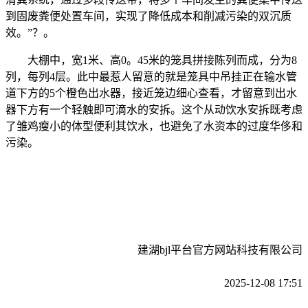
到固废粪便处置车间，实现了降低成本和削减污染的双沉质
效。”？。
大棚中，宽1米、高0。45米的笼具拼接陈列而成，分为8
列，每列4层。此中最惹人留意的就是笼具中吊挂正在输水管
道下方的5个橙色出水器，接近笼边细心查看，才留意到出水
器下方有一个轻触即可滴水的安拆。这个从动饮水安拆既考虑
了雏鸡瘦小的体型便利其饮水，也避免了水资本的过度华侈和
污染。
建湖bjl平台官方网站科技有限公司
2025-12-08 17:51