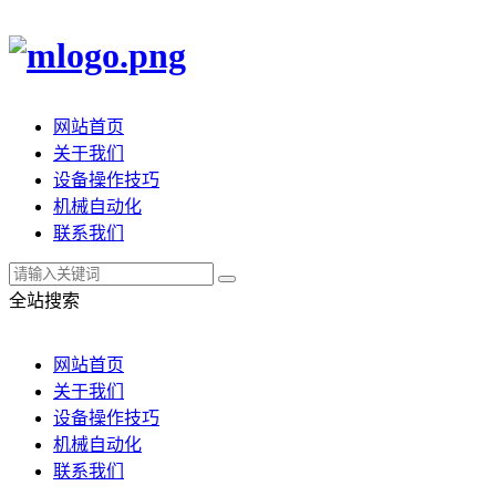
网站首页
关于我们
设备操作技巧
机械自动化
联系我们
全站搜索
网站首页
关于我们
设备操作技巧
机械自动化
联系我们