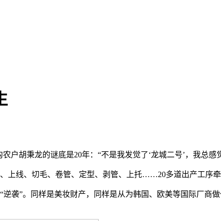
生
户胡秉龙的谜底是20年：“不是我发觉了‘龙城二号’，我总感觉
上线、切毛、卷管、定型、剥管、上托……20多道出产工序牵
“逆袭”。同样是美妆财产，同样是从为韩国、欧美等国际厂商