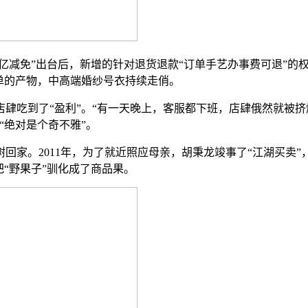
亿减免”出台后，新增的针对退货退款“订单手艺办事费可退”的
单的产物，中高端婚纱号衣持续走俏。
肆吃到了“盈利”。“有一天晚上，客服都下班，店肆俄然就被挤
“绝对是个奇不雅”。
。2011年，为了就近照应母亲，胡秉龙竣事了“江湖买卖”，
“野果子”驯化成了商品果。