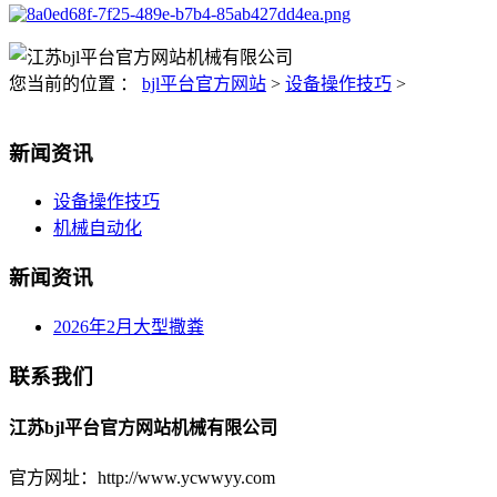
您当前的位置 ：
bjl平台官方网站
>
设备操作技巧
>
新闻资讯
设备操作技巧
机械自动化
新闻资讯
2026年2月大型撒粪
联系我们
江苏bjl平台官方网站机械有限公司
官方网址：http://www.ycwwyy.com