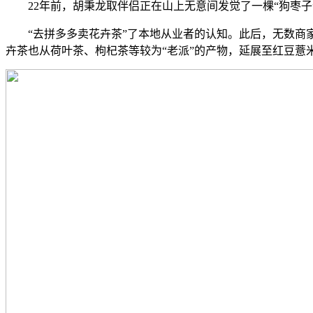
22年前，胡秉龙取伴侣正在山上无意间发觉了一棵“狗枣子
“去拼多多卖花卉茶”了本地从业者的认知。此后，无数商家
卉茶也从荷叶茶、枸杞茶等较为“老派”的产物，延展至红豆薏