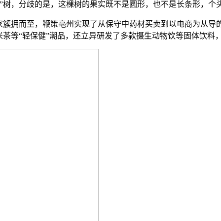
”树，分歧的是，这棵树的果实既不是圆形，也不是长条形，个
簇拥而至，鞭策亳州实现了从保守中药材买卖到以电商为从导
米茶等“轻保健”潮品，还立异研发了多款摄生动物饮等固体饮料