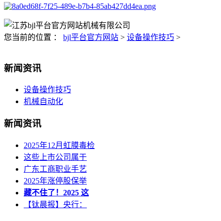
您当前的位置 ：
bjl平台官方网站
>
设备操作技巧
>
新闻资讯
设备操作技巧
机械自动化
新闻资讯
2025年12月虹膜毒检
这些上市公司属于
广东工商职业手艺
2025年涨停股保举
藏不住了！2025 这
【钛晨报】央行：