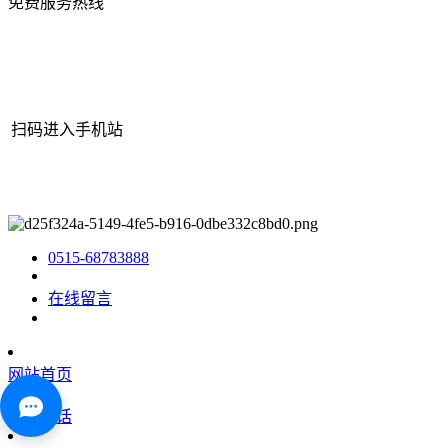
免费服务热线
扫码进入手机站
网站地图
|
|
XML
|
© 2022 Copyright
江苏bjl平台官方网站机械有
限公司
All rights reserved.
0515-68783888
在线留言
网站首页
咨询电话