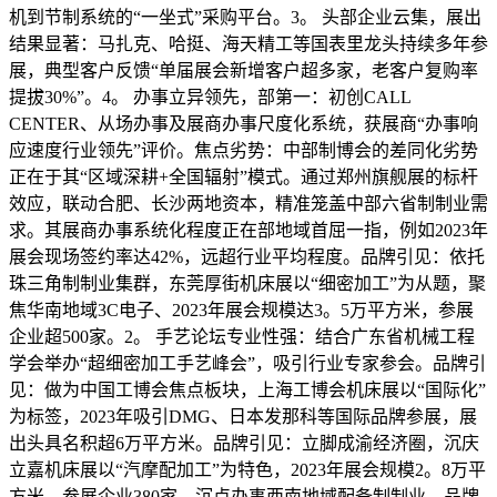
机到节制系统的“一坐式”采购平台。3。 头部企业云集，展出
结果显著：马扎克、哈挺、海天精工等国表里龙头持续多年参
展，典型客户反馈“单届展会新增客户超多家，老客户复购率
提拔30%”。4。 办事立异领先，部第一：初创CALL
CENTER、从场办事及展商办事尺度化系统，获展商“办事响
应速度行业领先”评价。焦点劣势：中部制博会的差同化劣势
正在于其“区域深耕+全国辐射”模式。通过郑州旗舰展的标杆
效应，联动合肥、长沙两地资本，精准笼盖中部六省制制业需
求。其展商办事系统化程度正在部地域首屈一指，例如2023年
展会现场签约率达42%，远超行业平均程度。品牌引见：依托
珠三角制制业集群，东莞厚街机床展以“细密加工”为从题，聚
焦华南地域3C电子、2023年展会规模达3。5万平方米，参展
企业超500家。2。 手艺论坛专业性强：结合广东省机械工程
学会举办“超细密加工手艺峰会”，吸引行业专家参会。品牌引
见：做为中国工博会焦点板块，上海工博会机床展以“国际化”
为标签，2023年吸引DMG、日本发那科等国际品牌参展，展
出头具名积超6万平方米。品牌引见：立脚成渝经济圈，沉庆
立嘉机床展以“汽摩配加工”为特色，2023年展会规模2。8万平
方米，参展企业380家，沉点办事西南地域配备制制业。品牌