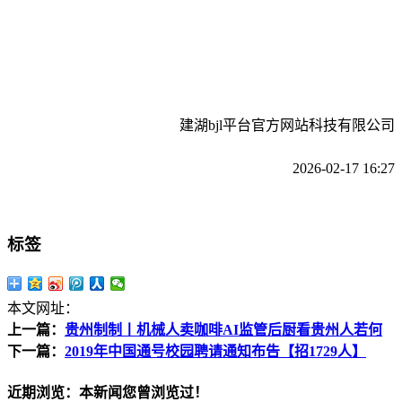
建湖bjl平台官方网站科技有限公司
2026-02-17 16:27
标签
本文网址：
上一篇：
贵州制制丨机械人卖咖啡AI监管后厨看贵州人若何
下一篇：
2019年中国通号校园聘请通知布告【招1729人】
近期浏览：本新闻您曾浏览过！